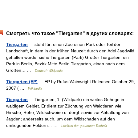
Смотреть что такое "Tiergarten" в других словарях:
Tiergarten
— steht für: einen Zoo einen Park oder Teil der
Landschaft, in dem in der frühen Neuzeit durch den Adel Jagdwild
gehalten wurde, siehe Tiergarten (Park) Großer Tiergarten, ein
Park in Berlin, Bezirk Mitte Berlin Tiergarten, einen nach dem
Großen… …
Deutsch Wikipedia
Tiergarten (EP)
— EP by Rufus Wainwright Released October 29,
2007 ( …
Wikipedia
Tiergarten
— Tiergarten, 1. (Wildpark) ein weites Gehege in
waldigem Gebiet. Er dient zur Züchtung von Waldtieren wie
Hirsche, Rehe, Wildschweine u. dergl. sowie zur Abhaltung von
Jagden; anderseits auch, um dem Wildschaden auf den
umliegenden Feldern… …
Lexikon der gesamten Technik