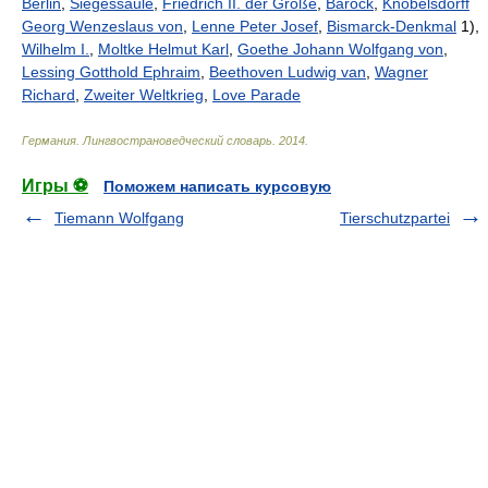
Berlin
,
Siegessäule
,
Friedrich II. der Große
,
Barock
,
Knobelsdorff
Georg Wenzeslaus von
,
Lenne Peter Josef
,
Bismarck-Denkmal
1),
Wilhelm I.
,
Moltke Helmut Karl
,
Goethe Johann Wolfgang von
,
Lessing Gotthold Ephraim
,
Beethoven Ludwig van
,
Wagner
Richard
,
Zweiter Weltkrieg
,
Love Parade
Германия. Лингвострановедческий словарь
.
2014
.
Игры ⚽
Поможем написать курсовую
Tiemann Wolfgang
Tierschutzpartei