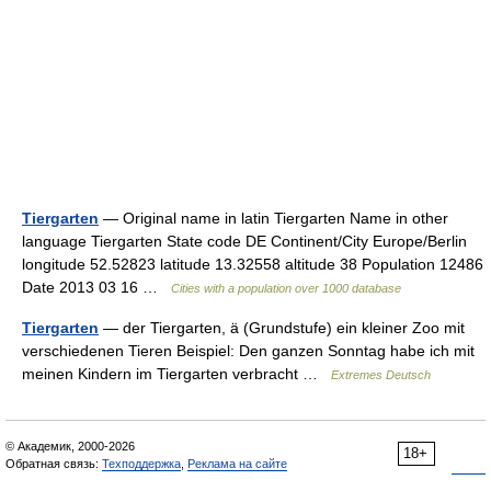
Tiergarten
— Original name in latin Tiergarten Name in other
language Tiergarten State code DE Continent/City Europe/Berlin
longitude 52.52823 latitude 13.32558 altitude 38 Population 12486
Date 2013 03 16 …
Cities with a population over 1000 database
Tiergarten
— der Tiergarten, ä (Grundstufe) ein kleiner Zoo mit
verschiedenen Tieren Beispiel: Den ganzen Sonntag habe ich mit
meinen Kindern im Tiergarten verbracht …
Extremes Deutsch
© Академик, 2000-2026
18+
Обратная связь:
Техподдержка
,
Реклама на сайте