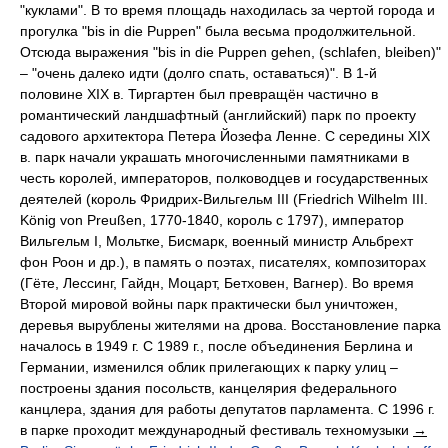
"куклами". В то время площадь находилась за чертой города и
прогулка "bis in die Puppen" была весьма продолжительной.
Отсюда выражения "bis in die Puppen gehen, (schlafen, bleiben)"
– "очень далеко идти (долго спать, оставаться)". В 1-й
половине XIX в. Тиргартен был превращён частично в
романтический ландшафтный (английский) парк по проекту
садового архитектора Петера Йозефа Ленне. С середины XIX
в. парк начали украшать многочисленными памятниками в
честь королей, императоров, полководцев и государственных
деятелей (король Фридрих-Вильгельм III (Friedrich Wilhelm III.
König von Preußen, 1770-1840, король с 1797), император
Вильгельм I, Мольтке, Бисмарк, военный министр Альбрехт
фон Роон и др.), в память о поэтах, писателях, композиторах
(Гёте, Лессинг, Гайдн, Моцарт, Бетховен, Вагнер). Во время
Второй мировой войны парк практически был уничтожен,
деревья вырублены жителями на дрова. Восстановление парка
началось в 1949 г. С 1989 г., после объединения Берлина и
Германии, изменился облик прилегающих к парку улиц –
построены здания посольств, канцелярия федерального
канцлера, здания для работы депутатов парламента. С 1996 г.
в парке проходит международный фестиваль техномузыки
→