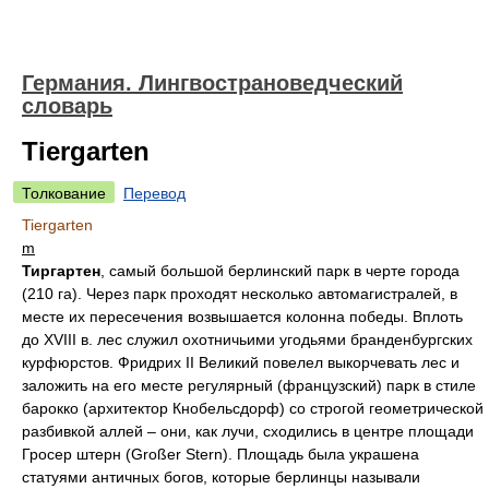
Германия. Лингвострановедческий
словарь
Tiergarten
Толкование
Перевод
Tiergarten
m
Тиргартен
, самый большой берлинский парк в черте города
(210 га). Через парк проходят несколько автомагистралей, в
месте их пересечения возвышается колонна победы. Вплоть
до XVIII в. лес служил охотничьими угодьями бранденбургских
курфюрстов. Фридрих II Великий повелел выкорчевать лес и
заложить на его месте регулярный (французский) парк в стиле
барокко (архитектор Кнобельсдорф) со строгой геометрической
разбивкой аллей – они, как лучи, сходились в центре площади
Гросер штерн (Großer Stern). Площадь была украшена
статуями античных богов, которые берлинцы называли