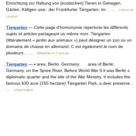
Einrichtung zur Haltung von [exotischen] Tieren in Gehegen,
Gärten, Käfigen usw.: der Frankfurter Tiergarten; im… …
Universal-
Lexikon
Tiergarten
— Cette page d’homonymie répertorie les différents
sujets et articles partageant un même nom. Tiergarten
(littéralement « jardin aux animaux ») peut désigner un zoo ou un
domaine de chasse en allemand. C est également le nom de
plusieurs… …
Wikipédia en Français
Tiergarten
— ▪ area, Berlin, Germany area of Berlin,
Germany, on the Spree River. Before World War II it was Berlin s
diplomatic quarter and the site of the War Ministry. It includes the
famous 630 acre (255 hectare) Tiergarten Park, a deer preserve…
…
Universalium