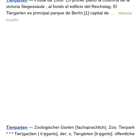
Tiergarten
— Postal de 1900. En primer plano la columna de la
victoria Siegessäule , al fondo el edificio del Reichstag. El
Tiergarten es principal parque de Berlín,[1] capital de …
Wikipedia
Español
Tiergarten
— Zoologischer Garten (fachsprachlich); Zoo; Tierpark
* * * Tier|gar|ten [ ti:ɐ̯gartn̩], der; s, Tiergärten [ti:ɐ̯gɛrtn̩]: öffentliche